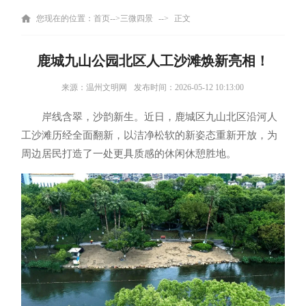
您现在的位置：
首页
-->
三微四景
-->
正文
鹿城九山公园北区人工沙滩焕新亮相！
来源：温州文明网
发布时间：2026-05-12 10:13:00
岸线含翠，沙韵新生。近日，鹿城区九山北区沿河人
工沙滩历经全面翻新，以洁净松软的新姿态重新开放，为
周边居民打造了一处更具质感的休闲休憩胜地。