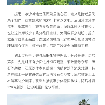
据悉，该沙滩地处居民聚居核心区，素来是附近居民
亲子相伴、孩童嬉戏的周末打卡首选之地。后因沙滩沙体
流失、杂草蔓生、碎石夹杂等问题，游玩体验大打折扣，
也让这片岸线少了几分往日生机。为回应群众期盼，提升
城市岸线景观品质，鹿城区园林绿化管理中心松台园林管
理所精心谋划、精准施策，启动了沙滩全面翻新工程。
施工过程中，秉持精细化管护理念，分步推进、层层
落实，先是对原有沙面进行彻底翻整，细致清除杂草、碎
石等杂物，还原沙体本真质感；为破解沙子流失难题，特
意在临水一侧布设错落有致的景石挡沙带，底层铺设土工
布筑牢防护屏障，双重举措筑牢沙体稳固防线，随后补填
120吨新沙，让沙滩重归松软平整。