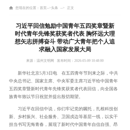
您现在的位置：
首页
-->
头条
-->
正文
习近平回信勉励中国青年五四奖章暨新
时代青年先锋奖获奖者代表 胸怀远大理
想矢志拼搏奋斗 带动广大青年把个人追
求融入国家发展大局
来源：温州文明网
发布时间：2026-05-09 10:48:00
新华社北京5月3日电 在五四青年节到来之际，中共
中央总书记、国家主席、中央军委主席习近平给中国青年
五四奖章暨新时代青年先锋奖获奖者代表回信，向全国各
族青年致以节日祝贺并提出殷切期望。
习近平在回信中说，你们牢记党的嘱托，扎根科技创
新、乡村振兴、社会服务、卫国戍边等基层一线，以实干
担当书写无悔青春，展现了新时代中国青年自信自强、昂