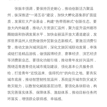
张振丰强调，要保持历史耐心，推动创新活力聚温
州，纵深推进“一港五谷”建设，加快大孵化器集群扩面提
质，发展壮大产业基金，构建“热带雨林式”创新生态。要
放大内外融通，推动八方资源汇温州，聚力提升温州都市
圈能级和协调发展水平，加快金丽温开放大通道建设，发
挥世界温州人优势做强外贸新业态新模式。要激活消费引
擎，推动文旅兴城润温州，深化文旅区域联动发展，串珠
成链打造精品游线，做强园博经济、赛事经济、演艺经济
等消费新业态。要强化功能引领，推动青年友好兴温州，
围绕适青惠青优化城市规划建设、强化基本公共服务供
给，打造青年“近悦远来、值得托付”的向往之地。要夯实
城市底座，推动智慧韧性筑温州，系统提升城市防灾减灾
救灾能力，以数智化赋能基层治理。要强化条块联动，构
筑完善落实体系、保障体系、激励体系，推动目标任务闭
环落实，增强群众获得感、幸福感。