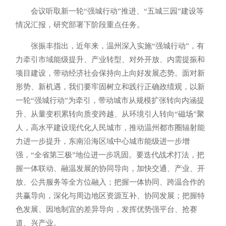
会议听取新一轮“强城行动”推进、“五城三园”建设等
情况汇报，研究部署下阶段重点任务。
张振丰指出，近年来，温州深入实施“强城行动”，有
力牵引市域能级提升、产业转型、对外开放、内需提振和
项目建设，带动经济社会保持向上向好发展态势。面对新
形势、新机遇，我们要牢固树立和践行正确政绩观，以新
一轮“强城行动”为牵引，带动城市从规模扩张转向内涵提
升、从量变积累转向质变跨越、从环境引人转向“磁场”聚
人，高水平建设现代化人民城市，推动温州都市圈辐射能
力进一步提升，东南沿海区域中心城市能级进一步增
强，“全省第三极”地位进一步巩固。要迭代战术打法，把
握一体联动、融温发展的协同导向，加快交通、产业、开
放、公共服务等全方位融入；把握一体协同、跨温合作的
共赢导向，深化与周边地区资源互补、协同发展；把握特
色发展、因地制宜的差异导向，发挥优势强平台、抢赛
道、兴产业。