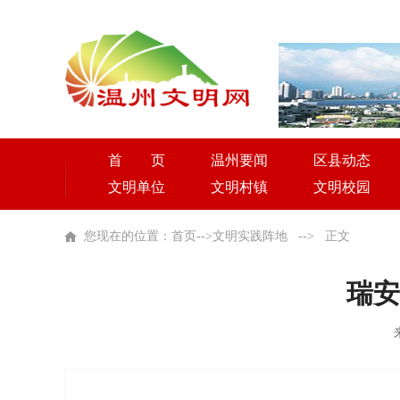
首 页
温州要闻
区县动态
文明单位
文明村镇
文明校园
您现在的位置：
首页
-->
文明实践阵地
-->
正文
瑞安