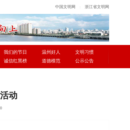
中国文明网
浙江省文明网
|
我们的节日
温州好人
文明习惯
诚信红黑榜
道德模范
公示公告
题活动
0